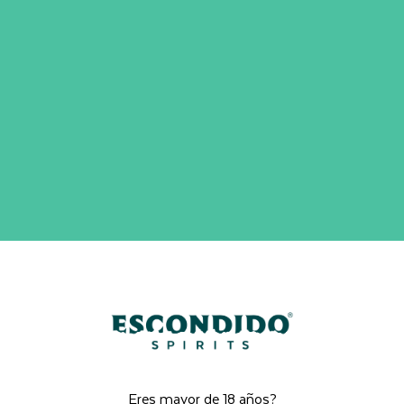
Inicio
Tienda
Destilería Escondido Spirits
Eres mayor de 18 años?