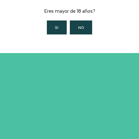
Eres mayor de 18 años?
Subscribe to our newsletter
SI
NO
Tus datos personales se utilizarán para procesar tu
pedido, mejorar tu experiencia en esta web, gestionar el
acceso a tu cuenta y otros propósitos descritos en
nuestra
política de privacidad
.
REGISTRARSE