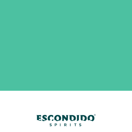
Contraseña
*
Recuérdame
ACCEDER
¿Olvidaste la contraseña?
Registrarse
Dirección de correo electrónico
*
Contraseña
*