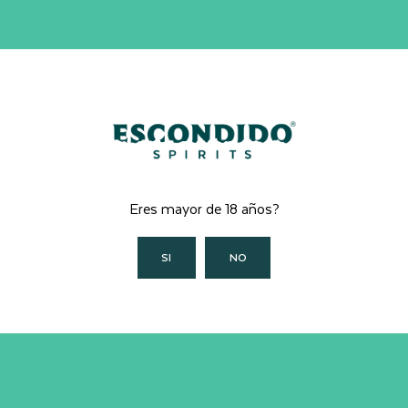
Eres mayor de 18 años?
SI
NO
Nuestro alambique, Laura, está completamente
automatizada y nos permite experimentar sin
preocuparnos de perder el instante en que encontramos
la receta ideal, además de replicarla a la perfección. A
comparación de los alambiques de cobre, Laura sí
contiene cobre pero no está entera hecha de cobre, lo
cual le permite ser más flexible al momento de probar