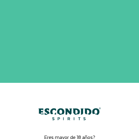
Inicio
Tienda
Destilería Escondido Spirits
Eres mayor de 18 años?